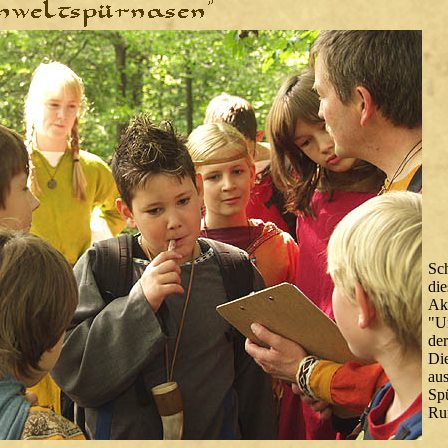
Sc
di
A
"U
de
Di
au
Sp
Ru